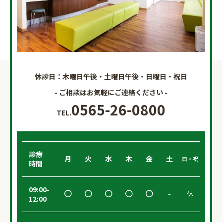
休診日：木曜日午後・土曜日午後・日曜日・祝日
- ご相談はお気軽にご連絡ください -
0565-26-0800
TEL.
診療
月
火
水
木
金
土
日・祝
時間
09:00-
-
休
12:00