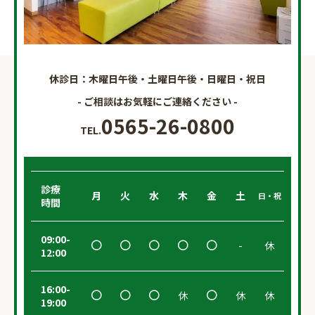
休診日：木曜日午後・土曜日午後・日曜日・祝日
- ご相談はお気軽にご連絡ください -
0565-26-0800
TEL.
診療
月
火
水
木
金
土
日・祝
時間
09:00-
-
休
12:00
16:00-
休
休
休
19:00