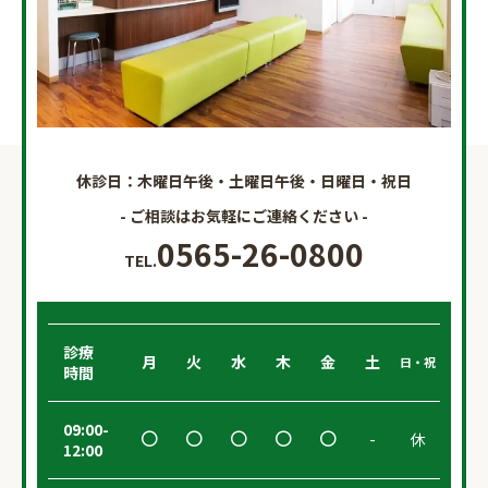
休診日：木曜日午後・土曜日午後・日曜日・祝日
- ご相談はお気軽にご連絡ください -
0565-26-0800
TEL.
診療
月
火
水
木
金
土
日・祝
時間
09:00-
-
休
12:00